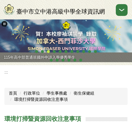
跳
到
臺中市立中港高級中學全球資訊網
主
要
內
容
區
115年高中部普通班國外申請入學優秀學生
:::
首頁
行政單位
學生事務處
衛生保健組
環境打掃暨資源回收注意事項
環境打掃暨資源回收注意事項