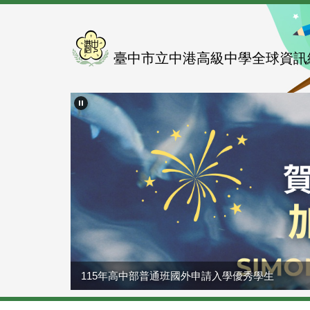
跳
到
主
要
臺中市立中港高級中學全球資訊
內
容
區
115年高中部普通班國外申請入學優秀學生