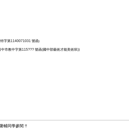
特字第1140071031 號函
)
? 日中市教中字第115??? 號函(國中部藝術才能美術班))
輔同學參閱 !!