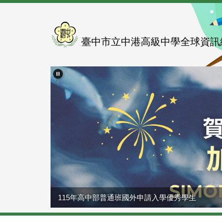
跳
到
主
要
臺中市立中港高級中學全球資訊
內
容
區
115年高中部普通班國外申請入學優秀學生