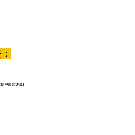
畫：
函(國中部普通班)