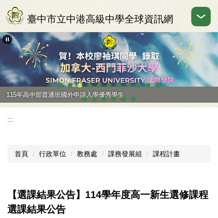
跳
到
臺中市立中港高級中學全球資訊網
主
要
內
容
區
115年高中部普通班國外申請入學優秀學生
:::
首頁
行政單位
教務處
課務發展組
課程計畫
【選課結果公告】114學年度高一新生選修課程
選課結果公告