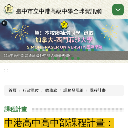
跳
到
臺中市立中港高級中學全球資訊網
主
要
內
容
區
115年高中部普通班國外申請入學優秀學生
:::
首頁
行政單位
教務處
課務發展組
課程計畫
課程計畫
中港高中高中部課程計畫：