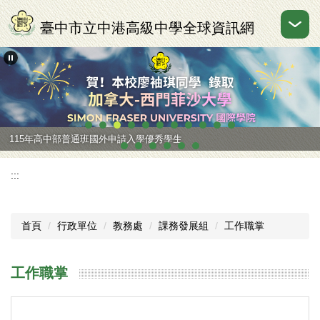
跳
到
臺中市立中港高級中學全球資訊網
主
要
內
容
區
115年高中部普通班國外申請入學優秀學生
:::
首頁
行政單位
教務處
課務發展組
工作職掌
工作職掌