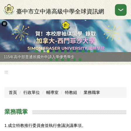
跳
到
臺中市立中港高級中學全球資訊網
主
要
內
容
區
115年高中部普通班國外申請入學優秀學生
:::
首頁
行政單位
輔導室
特教組
業務職掌
業務職掌
1.成立特教推行委員會並執行會議決議事項。