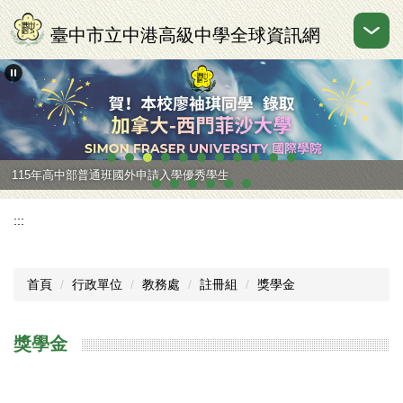
跳
到
臺中市立中港高級中學全球資訊網
主
要
內
容
區
115年高中部普通班國外申請入學優秀學生
:::
首頁
行政單位
教務處
註冊組
獎學金
獎學金