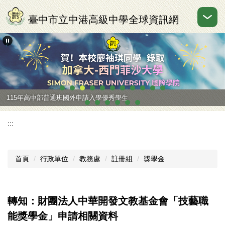
跳
到
臺中市立中港高級中學全球資訊網
主
要
內
容
區
115年高中部普通班國外申請入學優秀學生
:::
首頁
行政單位
教務處
註冊組
獎學金
轉知：財團法人中華開發文教基金會「技藝職
能獎學金」申請相關資料