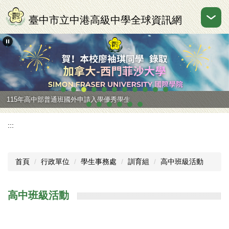
跳
到
臺中市立中港高級中學全球資訊網
主
要
內
容
區
115年國中部國中會考成績優異
115年高中部普通班國外申請入學優秀學生
:::
首頁
行政單位
學生事務處
訓育組
高中班級活動
高中班級活動