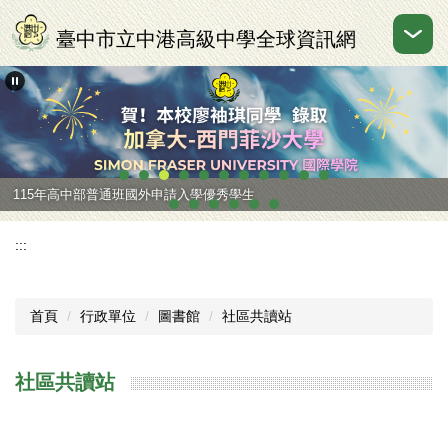
跳
到
臺中市立中港高級中學全球資訊網
主
要
內
容
區
115年高中部普通班國外申請入學優秀學生
:::
首頁
行政單位
圖書館
社區共讀站
社區共讀站