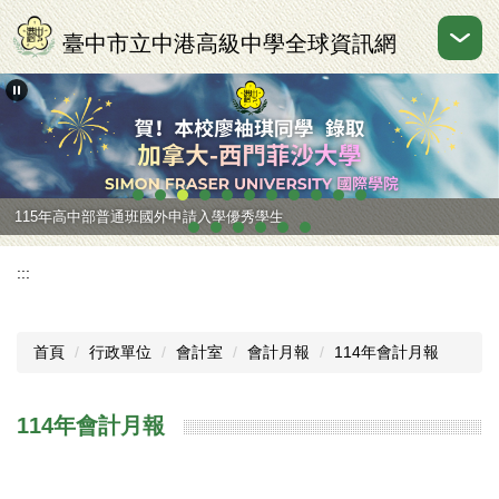
跳
到
臺中市立中港高級中學全球資訊網
主
要
內
容
區
115年高中部普通班國外申請入學優秀學生
:::
首頁
行政單位
會計室
會計月報
114年會計月報
114年會計月報