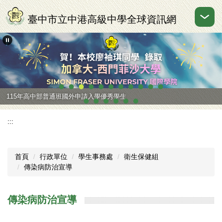
跳
到
臺中市立中港高級中學全球資訊網
主
要
內
容
區
115年高中部普通班國外申請入學優秀學生
:::
首頁
行政單位
學生事務處
衛生保健組
傳染病防治宣導
傳染病防治宣導