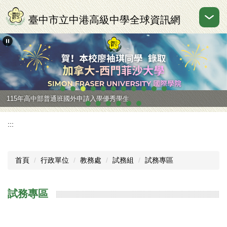
跳
到
臺中市立中港高級中學全球資訊網
主
要
內
容
區
115年高中部普通班國外申請入學優秀學生
:::
首頁
行政單位
教務處
試務組
試務專區
試務專區