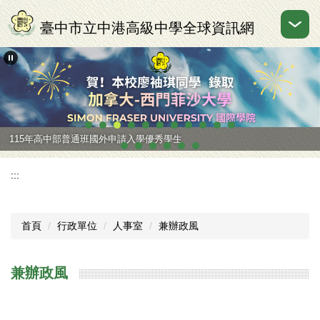
跳
到
臺中市立中港高級中學全球資訊網
主
要
內
容
區
115年高中部普通班國外申請入學優秀學生
:::
首頁
行政單位
人事室
兼辦政風
兼辦政風