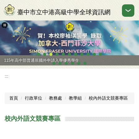
跳
到
臺中市立中港高級中學全球資訊網
主
要
內
容
區
115年高中部普通班國外申請入學優秀學生
:::
首頁
行政單位
教務處
教學組
校內外語文競賽專區
校內外語文競賽專區