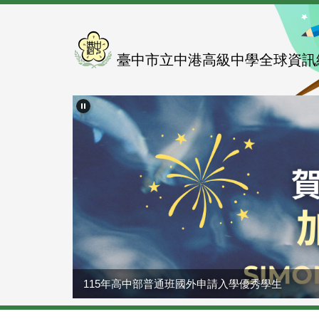
跳
到
主
要
臺中市立中港高級中學全球資訊
內
容
區
115年高中部普通班國外申請入學優秀學生