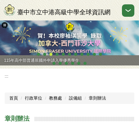
跳
到
臺中市立中港高級中學全球資訊網
主
要
內
容
區
115年高中部普通班國外申請入學優秀學生
:::
首頁
行政單位
教務處
設備組
章則辦法
章則辦法