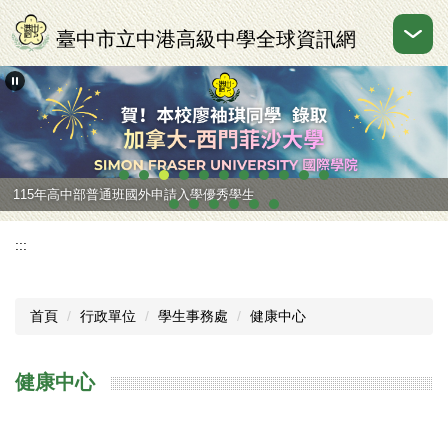
跳
到
臺中市立中港高級中學全球資訊網
主
要
內
容
區
115年高中部普通班國外申請入學優秀學生
:::
首頁
行政單位
學生事務處
健康中心
健康中心