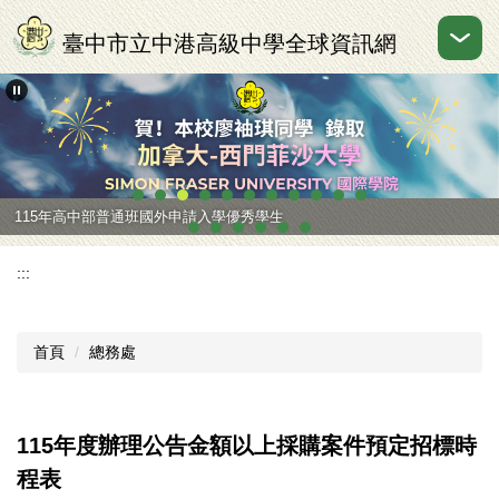
跳
到
臺中市立中港高級中學全球資訊網
主
要
內
容
區
115年高中部普通班國外申請入學優秀學生
:::
首頁
總務處
115年度辦理公告金額以上採購案件預定招標時
程表