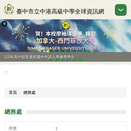
跳
到
臺中市立中港高級中學全球資訊網
主
要
內
容
區
115年高中部普通班國外申請入學優秀學生
:::
首頁
總務處
總務處
1