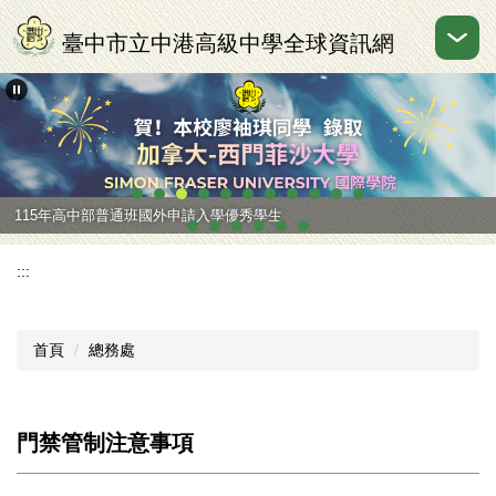
跳
到
臺中市立中港高級中學全球資訊網
主
要
內
容
區
115年高中部普通班國外申請入學優秀學生
:::
首頁
總務處
門禁管制注意事項