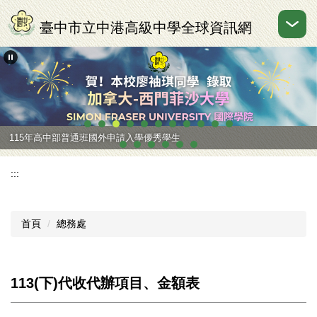
跳
到
臺中市立中港高級中學全球資訊網
主
要
內
容
區
115年高中部普通班國外申請入學優秀學生
:::
首頁
總務處
113(下)代收代辦項目、金額表