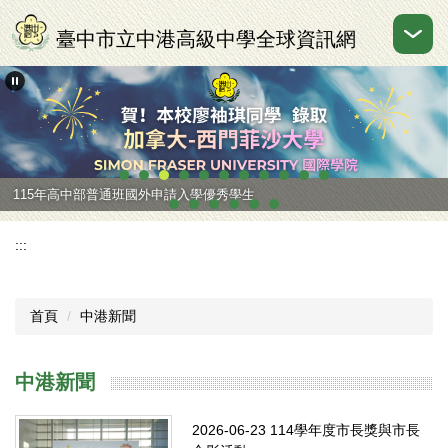
跳
到
臺中市立中港高級中學全球資訊網
主
要
內
容
區
115年高中部普通班國外申請入學優秀學生
:::
首頁
中港新聞
中港新聞
2026-06-23
114學年度市長獎與市長