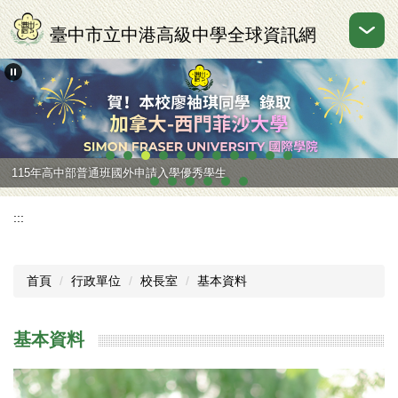
跳
到
臺中市立中港高級中學全球資訊網
主
要
內
容
區
115年高中部普通班國外申請入學優秀學生
:::
首頁
行政單位
校長室
基本資料
基本資料