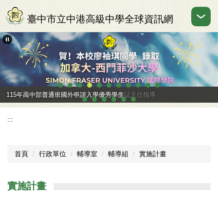
跳
到
臺中市立中港高級中學全球資訊網
主
要
內
容
區
115年高中部普通班國外申請入學優秀學生
115年國中部優秀學生，感謝宜寧高中陳彥誌主任指導
:::
首頁
行政單位
輔導室
輔導組
實施計畫
實施計畫