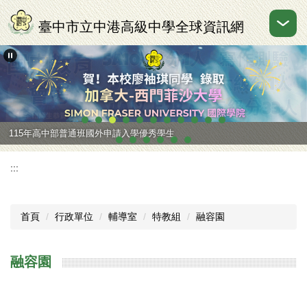
跳
到
臺中市立中港高級中學全球資訊網
主
要
內
容
區
115年國中部國中會考成績優異
115年高中部普通班國外申請入學優秀學生
:::
首頁
行政單位
輔導室
特教組
融容園
融容園