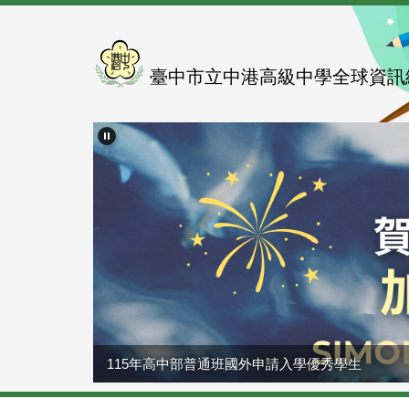
跳
到
主
要
臺中市立中港高級中學全球資訊
內
容
區
115年高中部普通班國外申請入學優秀學生