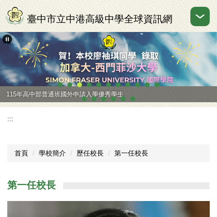
跳
到
臺中市立中港高級中學全球資訊網
主
要
內
容
區
115年高中部普通班國外申請入學優秀學生
:::
首頁
學校簡介
歷任校長
第一任校長
第一任校長