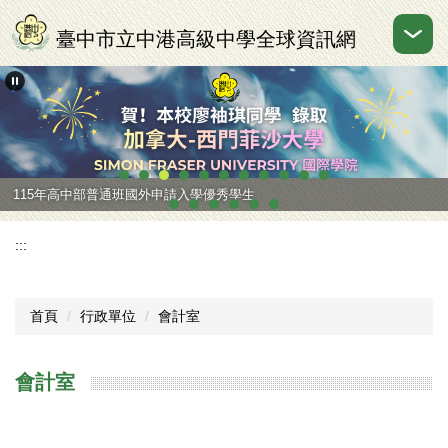
跳
到
臺中市立中港高級中學全球資訊網
主
要
內
容
區
115年高中部普通班國外申請入學優秀學生
:::
首頁
行政單位
會計室
會計室