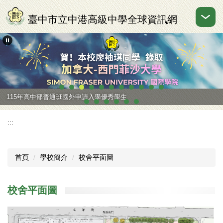
跳
到
臺中市立中港高級中學全球資訊網
主
要
內
容
區
115年高中部普通班國外申請入學優秀學生
:::
首頁
學校簡介
校舍平面圖
校舍平面圖