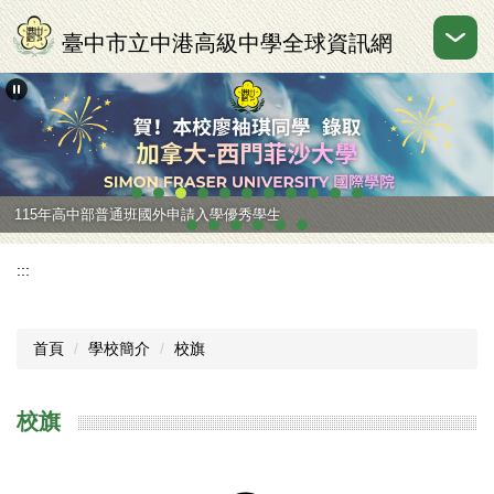
跳
到
臺中市立中港高級中學全球資訊網
主
要
內
容
區
115年高中部普通班國外申請入學優秀學生
:::
首頁
學校簡介
校旗
校旗