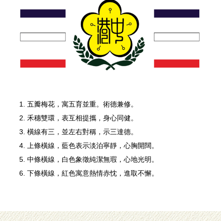
五瓣梅花，寓五育並重。術德兼修。
禾穗雙環，表互相提攜，身心同健。
橫線有三，並左右對稱，示三達德。
上條橫線，藍色表示淡泊寧靜，心胸開闊。
中條橫線，白色象徵純潔無瑕，心地光明。
下條橫線，紅色寓意熱情赤忱，進取不懈。