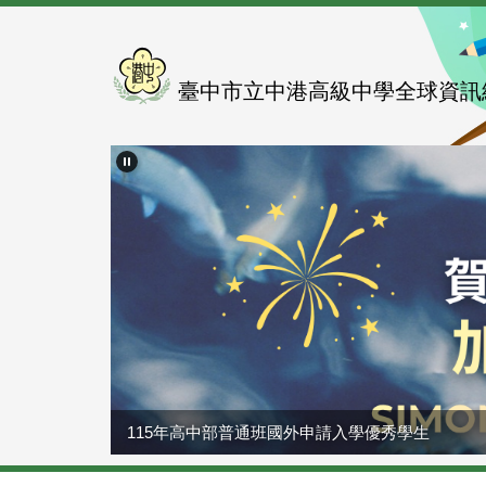
跳
到
主
要
臺中市立中港高級中學全球資訊
內
容
區
115年高中部普通班國外申請入學優秀學生