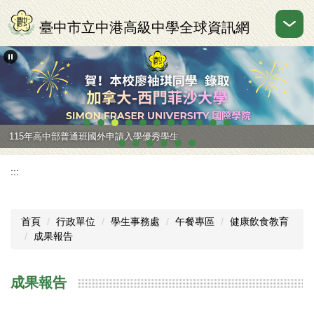
跳
到
臺中市立中港高級中學全球資訊網
主
要
內
容
區
115年高中部普通班國外申請入學優秀學生
:::
首頁
行政單位
學生事務處
午餐專區
健康飲食教育
成果報告
成果報告