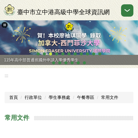
跳
到
臺中市立中港高級中學全球資訊網
主
要
內
容
區
115年高中部普通班國外申請入學優秀學生
:::
首頁
行政單位
學生事務處
午餐專區
常用文件
常用文件