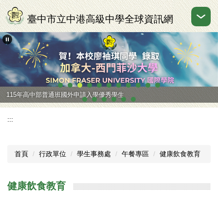
跳
到
臺中市立中港高級中學全球資訊網
主
要
內
容
區
115年高中部普通班國外申請入學優秀學生
:::
首頁
行政單位
學生事務處
午餐專區
健康飲食教育
健康飲食教育