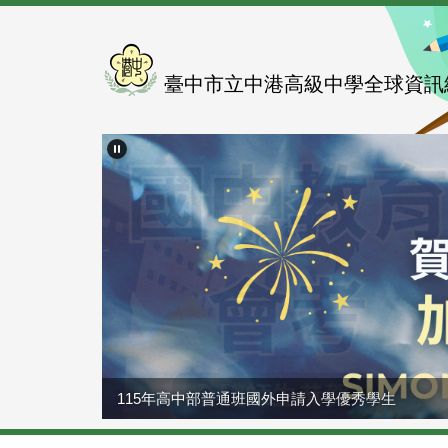
跳
到
主
要
臺中市立中港高級中學全球資訊
內
容
區
115年高中部普通班國外申請入學優秀學生