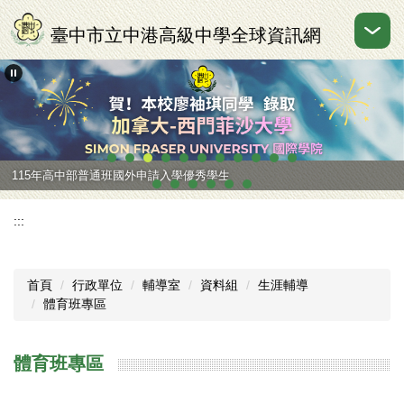
跳
到
臺中市立中港高級中學全球資訊網
主
要
內
容
區
115年高中部普通班國外申請入學優秀學生
:::
首頁
行政單位
輔導室
資料組
生涯輔導
體育班專區
體育班專區