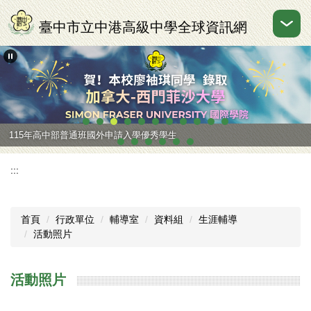
跳
到
臺中市立中港高級中學全球資訊網
主
要
內
容
區
115年高中部普通班國外申請入學優秀學生
:::
首頁
行政單位
輔導室
資料組
生涯輔導
活動照片
活動照片