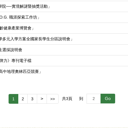
學院──實境解謎暨抽獎活動」
.G. 職涯探索工作坊」
齡健康產業博覽會」
大學多元入學方案全國家長學生分區說明會」
生選採說明會
品牌力》專刊電子檔
屆高中地理奧林匹亞競賽」
Go
>
共
3
頁
到
1
2
3
>>