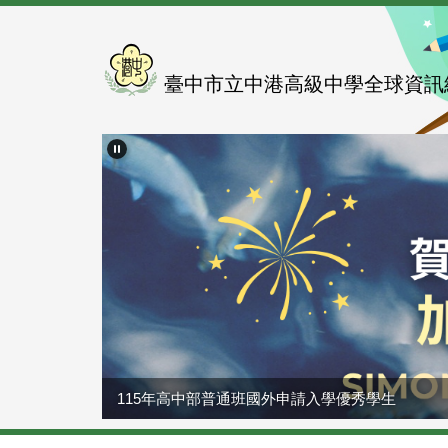
跳
到
主
要
臺中市立中港高級中學全球資訊
內
容
區
115年高中部普通班國外申請入學優秀學生