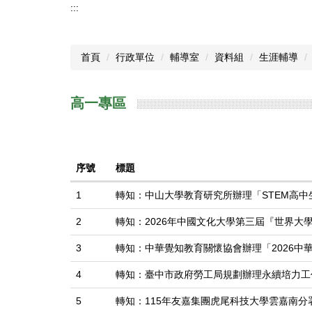
:::
首頁
行政單位
輔導室
資料組
生涯輔導
高一專區
序號
標題
1
轉知：中山大學教育研究所辦理「STEM高
2
轉知：2026年中國文化大學第三屆『世界
3
轉知：中華覺知教育關懷協會辦理「2026中
4
轉知：臺中市政府勞工局規劃辦理永續培力工
5
轉知：115年友嘉集團虎尾科技大學雲嘉南