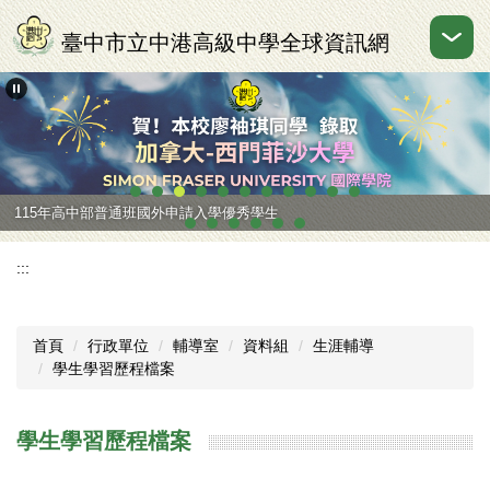
跳
到
臺中市立中港高級中學全球資訊網
主
要
內
容
區
115年高中部普通班國外申請入學優秀學生
:::
首頁
行政單位
輔導室
資料組
生涯輔導
學生學習歷程檔案
學生學習歷程檔案