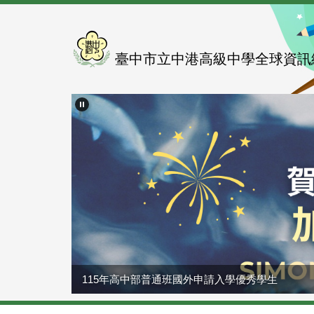
跳
到
主
要
臺中市立中港高級中學全球資訊
內
容
區
115年高中部普通班國外申請入學優秀學生