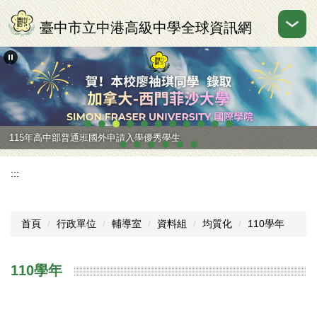
跳
到
臺中市立中港高級中學全球資訊網
主
要
內
容
區
115年高中部普通班國外申請入學優秀學生
:::
首頁
行政單位
輔導室
資料組
均質化
110學年
110學年