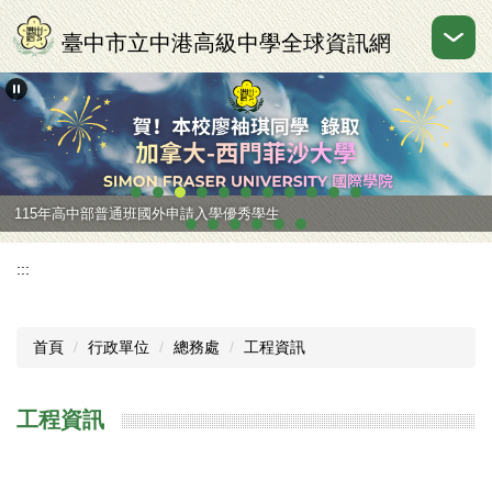
跳
到
臺中市立中港高級中學全球資訊網
主
要
內
容
區
115年高中部普通班國外申請入學優秀學生
:::
首頁
行政單位
總務處
工程資訊
工程資訊