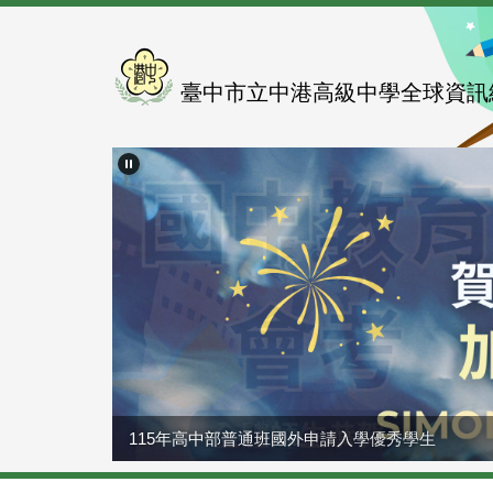
跳
到
主
要
臺中市立中港高級中學全球資訊
內
容
區
115年高中部普通班國外申請入學優秀學生