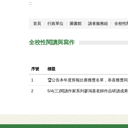
:::
首頁
行政單位
圖書館
讀者服務組
全校性
全校性閱讀與寫作
序號
標題
1
🏆公告本年度剪報比賽獲獎名單，恭喜獲獎同
2
5/4(三)閱讀作家系列廖鴻基老師作品研讀成