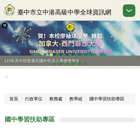
跳
到
臺中市立中港高級中學全球資訊網
主
要
內
容
區
115年高中部普通班國外申請入學優秀學生
:::
首頁
行政單位
教務處
教學組
國中學習扶助專區
國中學習扶助專區