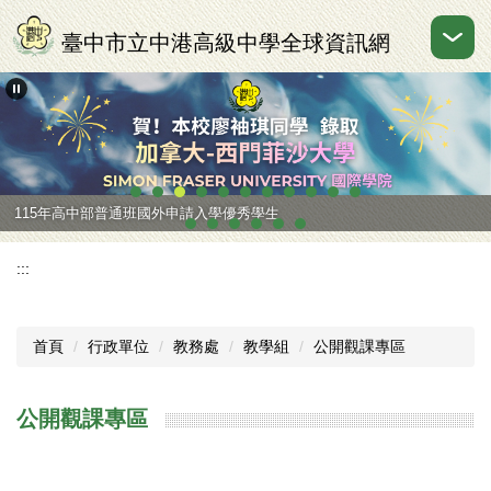
跳
到
臺中市立中港高級中學全球資訊網
主
要
內
容
區
115年高中部普通班國外申請入學優秀學生
:::
首頁
行政單位
教務處
教學組
公開觀課專區
公開觀課專區