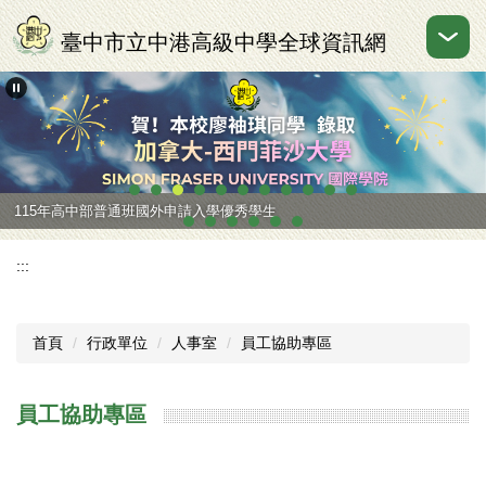
跳
到
臺中市立中港高級中學全球資訊網
主
要
內
容
區
115年高中部普通班國外申請入學優秀學生
:::
首頁
行政單位
人事室
員工協助專區
員工協助專區