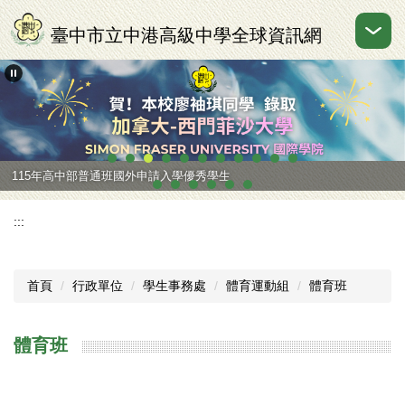
跳
到
臺中市立中港高級中學全球資訊網
主
要
內
容
區
115年高中部普通班國外申請入學優秀學生
:::
首頁
行政單位
學生事務處
體育運動組
體育班
體育班