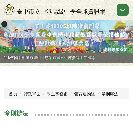
跳
到
臺中市立中港高級中學全球資訊網
主
要
內
容
區
115年高中部普通班國外申請入學優秀學生
115年國中部優秀學生，感謝宜寧高中陳彥誌主任指導
:::
首頁
行政單位
學生事務處
體育運動組
章則辦法
章則辦法